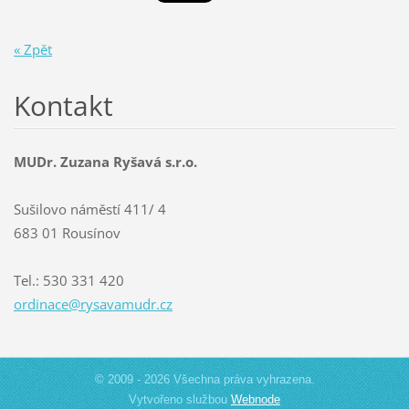
« Zpět
Kontakt
MUDr. Zuzana Ryšavá s.r.o.
Sušilovo náměstí 411/ 4
683 01 Rousínov
Tel.: 530 331 420
ordinace
@rysavam
udr.cz
© 2009 - 2026 Všechna práva vyhrazena.
Vytvořeno službou
Webnode