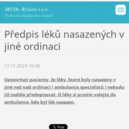
MUDr. Ryšavá s.r.o.
Praktická lékařka pro dospělé
Předpis léků nasazených v
jiné ordinaci
12.11.2024 16:38
Upozorňuji pacienty, že léky, které byly nasazeny v
jiné než naší ordinaci ( ambulance specialistů ) nebudu
již nadále předepisovat. O léky si prosím volejte do
ambulance, kde byl lék nasazen.